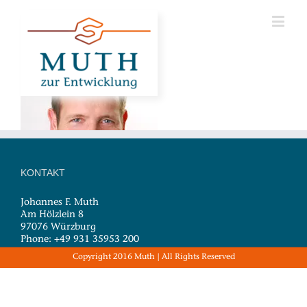
KONTAKT
Johannes F. Muth
Am Hölzlein 8
97076 Würzburg
Phone: +49 931 35953 200
Email:
nachricht[at]jfmuth.de
Copyright 2016 Muth | All Rights Reserved
Web:
muth-zur-entwicklung.de